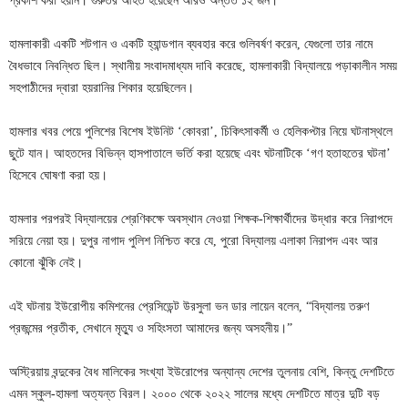
প্রকাশ করা হয়নি। গুরুতর আহত হয়েছেন আরও অন্তত ১২ জন।
হামলাকারী একটি শটগান ও একটি হ্যান্ডগান ব্যবহার করে গুলিবর্ষণ করেন, যেগুলো তার নামে
বৈধভাবে নিবন্ধিত ছিল। স্থানীয় সংবাদমাধ্যম দাবি করেছে, হামলাকারী বিদ্যালয়ে পড়াকালীন সময়
সহপাঠীদের দ্বারা হয়রানির শিকার হয়েছিলেন।
হামলার খবর পেয়ে পুলিশের বিশেষ ইউনিট ‘কোবরা’, চিকিৎসাকর্মী ও হেলিকপ্টার নিয়ে ঘটনাস্থলে
ছুটে যান। আহতদের বিভিন্ন হাসপাতালে ভর্তি করা হয়েছে এবং ঘটনাটিকে ‘গণ হতাহতের ঘটনা’
হিসেবে ঘোষণা করা হয়।
হামলার পরপরই বিদ্যালয়ের শ্রেণিকক্ষে অবস্থান নেওয়া শিক্ষক-শিক্ষার্থীদের উদ্ধার করে নিরাপদে
সরিয়ে নেয়া হয়। দুপুর নাগাদ পুলিশ নিশ্চিত করে যে, পুরো বিদ্যালয় এলাকা নিরাপদ এবং আর
কোনো ঝুঁকি নেই।
এই ঘটনায় ইউরোপীয় কমিশনের প্রেসিডেন্ট উরসুলা ভন ডার লায়েন বলেন, “বিদ্যালয় তরুণ
প্রজন্মের প্রতীক, সেখানে মৃত্যু ও সহিংসতা আমাদের জন্য অসহনীয়।”
অস্ট্রিয়ায় বন্দুকের বৈধ মালিকের সংখ্যা ইউরোপের অন্যান্য দেশের তুলনায় বেশি, কিন্তু দেশটিতে
এমন স্কুল-হামলা অত্যন্ত বিরল। ২০০০ থেকে ২০২২ সালের মধ্যে দেশটিতে মাত্র দুটি বড়