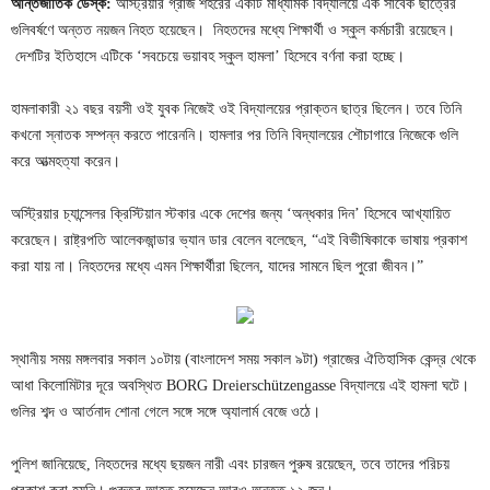
আন্তর্জাতিক ডেস্ক:
অস্ট্রিয়ার গ্রাজ শহরের একটি মাধ্যমিক বিদ্যালয়ে এক সাবেক ছাত্রের
গুলিবর্ষণে অন্তত নয়জন নিহত হয়েছেন। নিহতদের মধ্যে শিক্ষার্থী ও স্কুল কর্মচারী রয়েছেন।
দেশটির ইতিহাসে এটিকে ‘সবচেয়ে ভয়াবহ স্কুল হামলা’ হিসেবে বর্ণনা করা হচ্ছে।
হামলাকারী ২১ বছর বয়সী ওই যুবক নিজেই ওই বিদ্যালয়ের প্রাক্তন ছাত্র ছিলেন। তবে তিনি
কখনো স্নাতক সম্পন্ন করতে পারেননি। হামলার পর তিনি বিদ্যালয়ের শৌচাগারে নিজেকে গুলি
করে আত্মহত্যা করেন।
অস্ট্রিয়ার চ্যান্সেলর ক্রিস্টিয়ান স্টকার একে দেশের জন্য ‘অন্ধকার দিন’ হিসেবে আখ্যায়িত
করেছেন। রাষ্ট্রপতি আলেকজান্ডার ভ্যান ডার বেলেন বলেছেন, “এই বিভীষিকাকে ভাষায় প্রকাশ
করা যায় না। নিহতদের মধ্যে এমন শিক্ষার্থীরা ছিলেন, যাদের সামনে ছিল পুরো জীবন।”
স্থানীয় সময় মঙ্গলবার সকাল ১০টায় (বাংলাদেশ সময় সকাল ৯টা) গ্রাজের ঐতিহাসিক কেন্দ্র থেকে
আধা কিলোমিটার দূরে অবস্থিত BORG Dreierschützengasse বিদ্যালয়ে এই হামলা ঘটে।
গুলির শব্দ ও আর্তনাদ শোনা গেলে সঙ্গে সঙ্গে অ্যালার্ম বেজে ওঠে।
পুলিশ জানিয়েছে, নিহতদের মধ্যে ছয়জন নারী এবং চারজন পুরুষ রয়েছেন, তবে তাদের পরিচয়