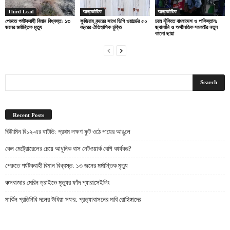
Third Lead
আন্তর্জাতিক
আন্তর্জাতিক
পেরুতে পর্যটকবাহী বিমান বিধ্বস্ত: ১৩
ফুজিরাহ বন্দরের সাথে ডিপি ওয়ার্ল্ডের ৫০
চরম ঝুঁকিতে বাংলাদেশ ও পাকিস্তান:
জনের মর্মান্তিক মৃত্যু
বছরের ঐতিহাসিক চুক্তি
জ্বালানি ও অর্থনৈতিক সংকটের নতুন
কালো ছায়া
Recent Posts
ভিটামিন বি১২-এর ঘাটতি: প্রথম লক্ষণ ফুট ওঠে পায়ের আঙুলে
কেন মেট্রোরেলের চেয়ে আধুনিক বাস নেটওয়ার্ক বেশি কার্যকর?
পেরুতে পর্যটকবাহী বিমান বিধ্বস্ত: ১৩ জনের মর্মান্তিক মৃত্যু
কক্সবাজার মেরিন ড্রাইভে মৃত্যুর ফাঁদ প্যারাসেইলিং
মার্কিন প্রতিনিধি দলের উখিয়া সফর: প্রত্যাবাসনের দাবি রোহিঙ্গাদের