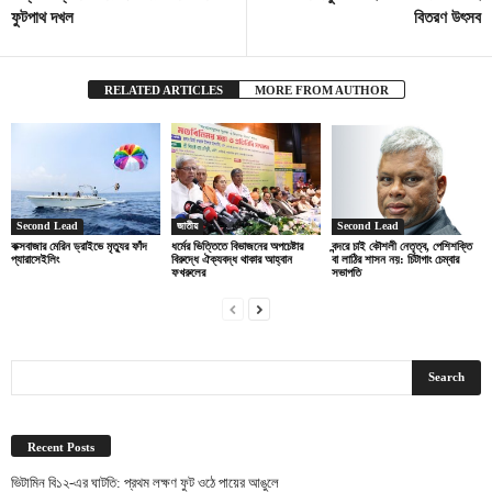
ফুটপাথ দখল
বিতরণ উৎসব
RELATED ARTICLES
MORE FROM AUTHOR
Second Lead
জাতীয়
Second Lead
কক্সবাজার মেরিন ড্রাইভে মৃত্যুর ফাঁদ
ধর্মের ভিত্তিতে বিভাজনের অপচেষ্টার
বন্দরে চাই কৌশলী নেতৃত্ব, পেশিশক্তি
প্যারাসেইলিং
বিরুদ্ধে ঐক্যবদ্ধ থাকার আহ্বান
বা লাঠির শাসন নয়: চিটাগাং চেম্বার
ফখরুলের
সভাপতি
Recent Posts
ভিটামিন বি১২-এর ঘাটতি: প্রথম লক্ষণ ফুট ওঠে পায়ের আঙুলে