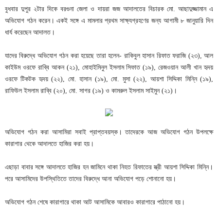
বুধবার দুপুর ২টার দিকে বরগুনা জেলা ও দায়রা জজ আদালতের বিচারক মো. আছাদুজ্জামান এ
অভিযোগ গঠন করেন। একই সঙ্গে এ মামলার প্রথম সাক্ষ্যগ্রহণের জন্য আগামী ৮ জানুয়ারি দিন
ধার্য করেছেন আদালত।
যাদের বিরুদ্ধে অভিযোগ গঠন করা হয়েছে তারা হলেন- রাকিবুল হাসান রিফাত ফরাজি (২৩), আল
কাইউম ওরফে রাব্বি আকন (২১), মোহাইমিনুল ইসলাম সিফাত (১৯), রেজওয়ান আলী খান হৃদয়
ওরফে টিকটক হৃদয় (২২), মো. হাসান (১৯), মো. মুসা (২২), আয়শা সিদ্দিকা মিন্নি (১৯),
রাফিউল ইসলাম রাব্বি (২০), মো. সাগর (১৯) ও কামরুল ইসলাম সাইমুন (২১)।
অভিযোগ গঠন করা আসামিরা সবাই প্রাপ্তবয়স্ক। তাদেরকে আজ অভিযোগ গঠন উপলক্ষে
কারাগার থেকে আদালতে হাজির করা হয়।
এছাড়া বাবার সঙ্গে আদালতে হাজির হন জামিনে থাকা নিহত রিফাতের স্ত্রী আয়শা সিদ্দিকা মিন্নি।
পরে আসামিদের উপস্থিতিতে তাদের বিরুদ্ধে আনা অভিযোগ পড়ে শোনানো হয়।
অভিযোগ গঠন শেষে কারাগারে থাকা আট আসামিকে আবারও কারাগারে পাঠানো হয়।