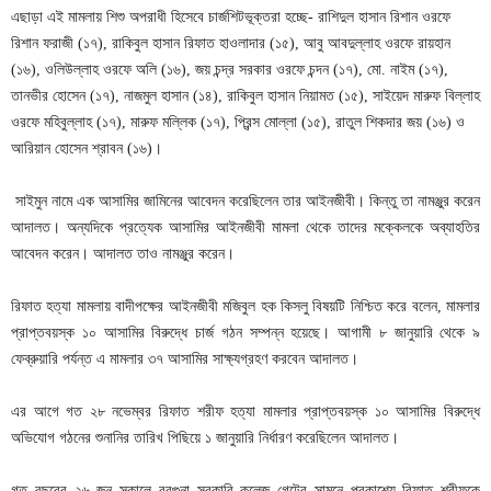
এছাড়া এই মামলায় শিশু অপরাধী হিসেবে চার্জশিটভূক্তরা হচ্ছে- রাশিদুল হাসান রিশান ওরফে
রিশান ফরাজী (১৭), রাকিবুল হাসান রিফাত হাওলাদার (১৫), আবু আবদুল্লাহ ওরফে রায়হান
(১৬), ওলিউল্লাহ ওরফে অলি (১৬), জয় চন্দ্র সরকার ওরফে চন্দন (১৭), মো. নাইম (১৭),
তানভীর হোসেন (১৭), নাজমুল হাসান (১৪), রাকিবুল হাসান নিয়ামত (১৫), সাইয়েদ মারুফ বিল্লাহ
ওরফে মহিবুল্লাহ (১৭), মারুফ মল্লিক (১৭), প্রিন্স মোল্লা (১৫), রাতুল শিকদার জয় (১৬) ও
আরিয়ান হোসেন শ্রাবন (১৬)।
সাইমুন নামে এক আসামির জামিনের আবেদন করেছিলেন তার আইনজীবী। কিন্তু তা নামঞ্জুর করেন
আদালত। অন্যদিকে প্রত্যেক আসামির আইনজীবী মামলা থেকে তাদের মক্কেলকে অব্যাহতির
আবেদন করেন। আদালত তাও নামঞ্জুর করেন।
রিফাত হত্যা মামলায় বাদীপক্ষের আইনজীবী মজিবুল হক কিসলু বিষয়টি নিশ্চিত করে বলেন, মামলার
প্রাপ্তবয়স্ক ১০ আসামির বিরুদ্ধে চার্জ গঠন সম্পন্ন হয়েছে। আগামী ৮ জানুয়ারি থেকে ৯
ফেব্রুয়ারি পর্যন্ত এ মামলার ৩৭ আসামির সাক্ষ্যগ্রহণ করবেন আদালত।
এর আগে গত ২৮ নভেম্বর রিফাত শরীফ হত্যা মামলার প্রাপ্তবয়স্ক ১০ আসামির বিরুদ্ধে
অভিযোগ গঠনের শুনানির তারিখ পিছিয়ে ১ জানুয়ারি নির্ধারণ করেছিলেন আদালত।
গত বছরের ২৬ জুন সকালে বরগুনা সরকারি কলেজ গেটের সামনে প্রকাশ্যে রিফাত শরীফকে