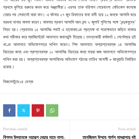
প্রথমে কুপিয়ে গুরুতর জখম করে সন্ত্রাসীরা। এরপর তাক বরিশাল শেরেবাংলা মেডিকেল কলেজে
নেয়ার পর সেখানেই মারা যান। এ ঘটনায় ২৭ জুন রিফাতের বাবা বাদী হয়ে ১২ জনকে আসামি করে
বরগুনা থানায় মামলা করেন। মামলায় প্রধান আসামি নয়ন বন্ড ২ জুলাই পুলিশের সঙ্গে ‘বন্দুকযুদ্ধে’
নিহত হয়। গ্রেফতার ১৫ আসামির সবাই এ হত্যাকাণ্ডে প্রত্যক্ষ বা পরোক্ষভাবে জড়িত থাকার
কথা স্বীকার করে ম্যাজিস্ট্রেট আদালতে জবানবন্দি দিয়েছে। তদন্তকারী কর্মকর্তা ১ সেপ্টেম্বর দুই
খণ্ডে আদালতে অভিযোগপত্র দাখিল করেন। শিশু আদালতে অপ্রাপ্তবয়স্ক ১৪ আসামির
বিচারের জন্য এবং প্রাপ্তবয়স্ক ১০ আসামির বিচারের জন্য দায়রা জজ আদালতে অভিযোগপত্র
দাখিল করা হয়। অপ্রাপ্তবয়স্ক আসামিদের অভিযোগ গঠনের তারিখ আগামী ৮ জানুয়ারি নির্ধারিত
রয়েছে।
বিজনেসটুডে২৪ ডেস্ক
Previous article
Next article
বিপ্লব উদ্যানকে নয়ারূপ দেয়ার নামে নালা-
তানজিমুল উম্মাহ গার্লস মাদরাসায় বই