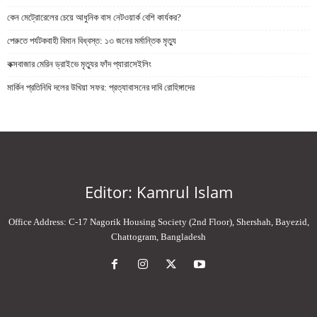
কেন মেট্রোরেলের চেয়ে আধুনিক বাস নেটওয়ার্ক বেশি কার্যকর?
পেরুতে পর্যটকবাহী বিমান বিধ্বস্ত: ১৩ জনের মর্মান্তিক মৃত্যু
কক্সবাজার মেরিন ড্রাইভে মৃত্যুর ফাঁদ প্যারাসেইলিং
মার্কিন প্রতিনিধি দলের উখিয়া সফর: প্রত্যাবাসনের দাবি রোহিঙ্গাদের
Editor: Kamrul Islam
Office Address: C-17 Nagorik Housing Society (2nd Floor), Shershah, Bayezid,
Chattogram, Bangladesh