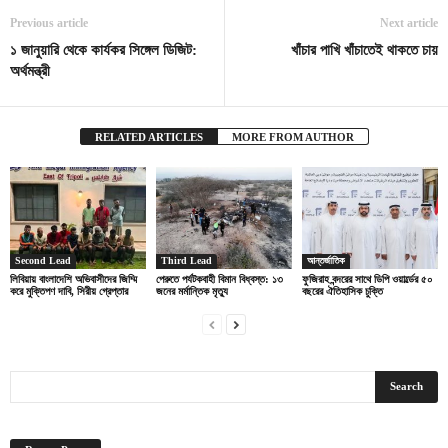
Previous article
Next article
১ জানুয়ারি থেকে কার্যকর সিঙ্গেল ডিজিট:
খাঁচার পাখি খাঁচাতেই থাকতে চায়
অর্থমন্ত্রী
RELATED ARTICLES
MORE FROM AUTHOR
Second Lead
Third Lead
আন্তর্জাতিক
লিবিয়ায় বাংলাদেশি অভিবাসীদের জিম্মি
পেরুতে পর্যটকবাহী বিমান বিধ্বস্ত: ১৩
ফুজিরাহ বন্দরের সাথে ডিপি ওয়ার্ল্ডের ৫০
করে মুক্তিপণ দাবি, সিরীয় গ্রেপ্তার
জনের মর্মান্তিক মৃত্যু
বছরের ঐতিহাসিক চুক্তি