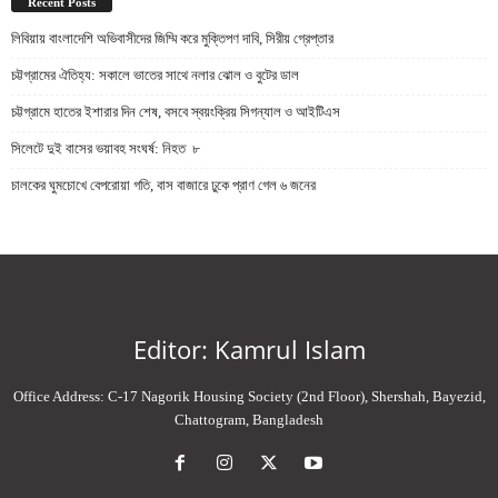
Recent Posts
লিবিয়ায় বাংলাদেশি অভিবাসীদের জিম্মি করে মুক্তিপণ দাবি, সিরীয় গ্রেপ্তার
চট্টগ্রামের ঐতিহ্য: সকালে ভাতের সাথে নলার ঝোল ও বুটের ডাল
চট্টগ্রামে হাতের ইশারার দিন শেষ, বসবে স্বয়ংক্রিয় সিগন্যাল ও আইটিএস
সিলেটে দুই বাসের ভয়াবহ সংঘর্ষ: নিহত ৮
চালকের ঘুমচোখে বেপরোয়া গতি, বাস বাজারে ঢুকে প্রাণ গেল ৬ জনের
Editor: Kamrul Islam
Office Address: C-17 Nagorik Housing Society (2nd Floor), Shershah, Bayezid,
Chattogram, Bangladesh