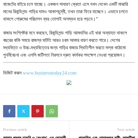
বাজেটের বাইরে চলে যাচ্ছে। একজন সাধারণ ক্রেতা এসে যখন দেখেন একটি মাঝারি
মানের রিকন্ডিশন্ড গাড়ির দামও আকাশচুম্বী, তখন তারা ফিরে যাচ্ছেন। এভাবে চলতে
থাকলে শোরুমের পরিচালন ব্যয় তোলাই অসম্ভব হয়ে পড়বে।”
বাজার সংশ্লিষ্টরা মনে করছেন, রিকন্ডিশন্ড গাড়ি আমদানির এই ধারা অব্যাহত থাকলে
বছরের বাকি সময়ে রাজস্ব ঘাটতি আরও চরম আকার ধারণ করতে পারে। দেশের
মধ্যবিত্ত ও উচ্চ-মধ্যবিত্তের জন্য গাড়ির বাজার স্থিতিশীল করতে শুল্ক কাঠামো
পুনর্বিবেচনা এবং এলসি জটিলতা নিরসনে দ্রুত কার্যকর পদক্ষেপ নেওয়া প্রয়োজন।
ভিজিট করুন
www.businesstoday24.com
Previous article
Next article
আমার প্রথম চাকরি ও ‘সংবাদ’-এর সোনালী
প্রকৃতির এক রোমাঞ্চকর সৃষ্টি: আলুটিলা