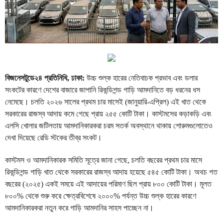
বিজনেসটুডে২৪ প্রতিনিধি, ঢাকা:
উচ্চ শুল্ক হারের নেতিবাচক প্রভাব এবং ডলার
সংকটের কারণে দেশের বাজারে জাপানি রিকন্ডিশন্ড গাড়ি আমদানিতে বড় ধরনের ধস
নেমেছে। চলতি ২০২৬ সালের প্রথম চার মাসেই (জানুয়ারি-এপ্রিল) এই খাত থেকে
সরকারের রাজস্ব আদায় কমে গেছে প্রায় ২৫৫ কোটি টাকা। কাস্টমসের কড়াকড়ি এবং
এলসি খোলার জটিলতায় আমদানিকারকরা চরম সতর্ক অবস্থানে থাকায় শোরুমগুলোতেও
দেখা দিয়েছে রেডি স্টকের তীব্র সংকট।
কাস্টমস ও আমদানিকারক সমিতি সূত্রে জানা গেছে, চলতি বছরের প্রথম চার মাসে
রিকন্ডিশন্ড গাড়ি খাত থেকে সরকারের রাজস্ব আদায় হয়েছে ৫৪৫ কোটি টাকা। অথচ গত
বছরের (২০২৫) একই সময়ে এই আদায়ের পরিমাণ ছিল প্রায় ৮০০ কোটি টাকা। মূলত
৮০০% থেকে শুরু করে ক্ষেত্রবিশেষে ২০০০% পর্যন্ত উচ্চ শুল্ক হারের কারণে
আমদানিকারকরা নতুন করে গাড়ি আমদানির সাহস পাচ্ছেন না।