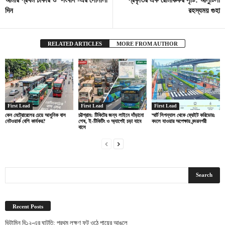
দিন
রহস্যময় গুহা
RELATED ARTICLES
MORE FROM AUTHOR
First Lead
First Lead
First Lead
কেন মেট্রোরেলের চেয়ে আধুনিক বাস
চট্টগ্রাম: টিকিটের জন্য লাইনে দাঁড়ানো
স্মার্ট সিগন্যাল থেকে ফ্রেইট করিডোর:
নেটওয়ার্ক বেশি কার্যকর?
শেষ, ই-টিকিটিং ও অ্যাপেই চড়া যাবে
বদলে যাওয়ার অপেক্ষায় বন্দরনগরী
বাসে
Recent Posts
ভিটামিন বি১২-এর ঘাটতি: প্রথম লক্ষণ ফুট ওঠে পায়ের আঙুলে