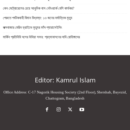
কেন মেট্রোরেলের চেয়ে আধুনিক বাস নেটওয়ার্ক বেশি কার্যকর?
পেরুতে পর্যটকবাহী বিমান বিধ্বস্ত: ১৩ জনের মর্মান্তিক মৃত্যু
কক্সবাজার মেরিন ড্রাইভে মৃত্যুর ফাঁদ প্যারাসেইলিং
মার্কিন প্রতিনিধি দলের উখিয়া সফর: প্রত্যাবাসনের দাবি রোহিঙ্গাদের
Editor: Kamrul Islam
Office Address: C-17 Nagorik Housing Society (2nd Floor), Shershah, Bayezid,
Chattogram, Bangladesh