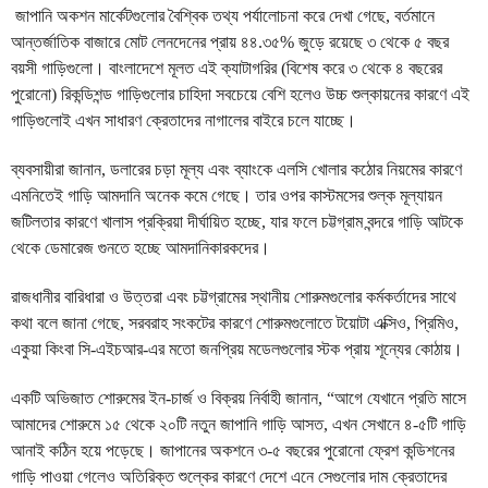
জাপানি অকশন মার্কেটগুলোর বৈশ্বিক তথ্য পর্যালোচনা করে দেখা গেছে, বর্তমানে
আন্তর্জাতিক বাজারে মোট লেনদেনের প্রায় ৪৪.৩৫% জুড়ে রয়েছে ৩ থেকে ৫ বছর
বয়সী গাড়িগুলো। বাংলাদেশে মূলত এই ক্যাটাগরির (বিশেষ করে ৩ থেকে ৪ বছরের
পুরোনো) রিকন্ডিশন্ড গাড়িগুলোর চাহিদা সবচেয়ে বেশি হলেও উচ্চ শুল্কায়নের কারণে এই
গাড়িগুলোই এখন সাধারণ ক্রেতাদের নাগালের বাইরে চলে যাচ্ছে।
ব্যবসায়ীরা জানান, ডলারের চড়া মূল্য এবং ব্যাংকে এলসি খোলার কঠোর নিয়মের কারণে
এমনিতেই গাড়ি আমদানি অনেক কমে গেছে। তার ওপর কাস্টমসের শুল্ক মূল্যায়ন
জটিলতার কারণে খালাস প্রক্রিয়া দীর্ঘায়িত হচ্ছে, যার ফলে চট্টগ্রাম বন্দরে গাড়ি আটকে
থেকে ডেমারেজ গুনতে হচ্ছে আমদানিকারকদের।
রাজধানীর বারিধারা ও উত্তরা এবং চট্টগ্রামের স্থানীয় শোরুমগুলোর কর্মকর্তাদের সাথে
কথা বলে জানা গেছে, সরবরাহ সংকটের কারণে শোরুমগুলোতে টয়োটা এক্সিও, প্রিমিও,
একুয়া কিংবা সি-এইচআর-এর মতো জনপ্রিয় মডেলগুলোর স্টক প্রায় শূন্যের কোঠায়।
একটি অভিজাত শোরুমের ইন-চার্জ ও বিক্রয় নির্বাহী জানান, “আগে যেখানে প্রতি মাসে
আমাদের শোরুমে ১৫ থেকে ২০টি নতুন জাপানি গাড়ি আসত, এখন সেখানে ৪-৫টি গাড়ি
আনাই কঠিন হয়ে পড়েছে। জাপানের অকশনে ৩-৫ বছরের পুরোনো ফ্রেশ কন্ডিশনের
গাড়ি পাওয়া গেলেও অতিরিক্ত শুল্কের কারণে দেশে এনে সেগুলোর দাম ক্রেতাদের