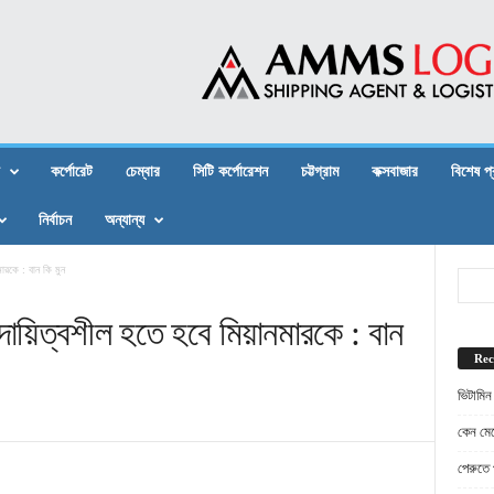
কর্পোরেট
চেম্বার
সিটি কর্পোরেশন
চট্টগ্রাম
কক্সবাজার
বিশেষ প
নির্বাচন
অন্যান্য
ারকে : বান কি মুন
দায়িত্বশীল হতে হবে মিয়ানমারকে : বান
Rec
ভিটামিন
কেন মেট
পেরুতে প