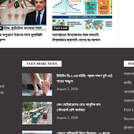
d
First Lead
র অনুরোধে ইরানের সাথে যুদ্ধবিরতি
মধ্যপ্রাচ্যে উত্তেজনার পারদ নামতেই
াম্প
বিশ্ববাজারে জ্বালানি তেলের বড় দরপতন
EVEN MORE NEWS
PO
সারাদেশ
ভিটামিন বি১২-এর ঘাটতি: প্রথম লক্ষণ ফুট ওঠে
পায়ের আঙুলে
জাতীয়
2nd
August 2, 2026
আন্তর্জ
esh
সারাদেশ
কেন মেট্রোরেলের চেয়ে আধুনিক বাস
First 
নেটওয়ার্ক বেশি কার্যকর?
August 2, 2026
Secon
চট্টগ্রাম
পেরুতে পর্যটকবাহী বিমান বিধ্বস্ত: ১৩ জনের