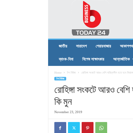
B
U
S
I
N
E
S
জাতীয়
সারাদেশ
শেয়ারবাজার
আকাশপথ
S
T
ব্যাংক-বিমা
বিশেষ সাক্ষাৎকার
আন্তর্জাতিক
O
D
Home
টপ নিউজ
রোহিঙ্গা সংকটে আরও বেশি দায়িত্বশীল হতে হবে মিয়ানম
A
টপ নিউজ
Y
2
রোহিঙ্গা সংকটে আরও বেশি 
4
কি মুন
November 23, 2019