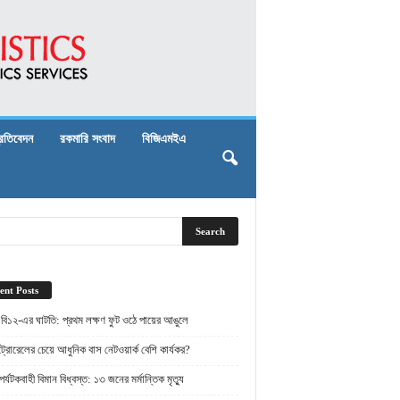
্রতিবেদন
রকমারি সংবাদ
বিজিএমইএ
ent Posts
 বি১২-এর ঘাটতি: প্রথম লক্ষণ ফুট ওঠে পায়ের আঙুলে
্রোরেলের চেয়ে আধুনিক বাস নেটওয়ার্ক বেশি কার্যকর?
র্যটকবাহী বিমান বিধ্বস্ত: ১৩ জনের মর্মান্তিক মৃত্যু