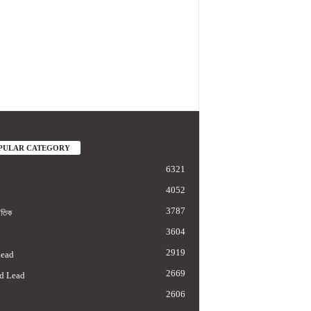
PULAR CATEGORY
6321
4052
3787
াতিক
3604
2919
Lead
2669
d Lead
2606