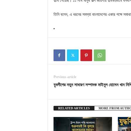
দুঃখ পেয়েছি। ১১ লাখ মানুষ অল্প জায়গায় দুর্বিষহভাবে বস
তিনি বলেন, এ ধরনের সমস্যা বাংলাদেশের একার পক্ষে সম
Previous article
যুবলীগের নতুন সাধারণ সম্পাদক মাইনুল হোসেন খান নিখ
RELATED ARTICLES
MORE FROM AUTH