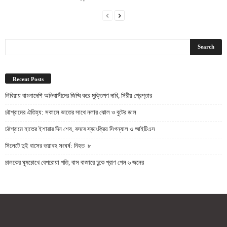
Recent Posts
লিবিয়ায় বাংলাদেশি অভিবাসীদের জিম্মি করে মুক্তিপণ দাবি, সিরীয় গ্রেপ্তার
চট্টগ্রামের ঐতিহ্য: সকালে ভাতের সাথে নলার ঝোল ও বুটের ডাল
চট্টগ্রামে হাতের ইশারার দিন শেষ, বসবে স্বয়ংক্রিয় সিগন্যাল ও আইটিএস
সিলেটে দুই বাসের ভয়াবহ সংঘর্ষ: নিহত ৮
চালকের ঘুমচোখে বেপরোয়া গতি, বাস বাজারে ঢুকে প্রাণ গেল ৬ জনের