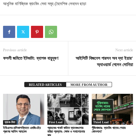
আধুনিক বাণিজ্যিক ব্যাংকিং সেবা সমূহ (বৈদেশিক লেনদেন ছাড়া
Previous article
Next article
ফসলী জমিতে ইটভাটা: ব্যাপক বায়ুদূষণ
আইসিটি বিজনেস পারসন অব দ্যা ইয়ার’
অ্যাওয়ার্ড পেলেন সোনিয়া
RELATED ARTICLES
MORE FROM AUTHOR
ব্যাংক-বিমা
First Lead
Third Lead
ইবিএলের চালিকাশক্তিতে এমজিএইচ
গ্রাহকের পকেট কাটতে ব্যাংকগুলোর
পুঁজিবাজার: ব্যাংকিং খাতের শেয়ার
গ্রুপের আনিস আহমেদ
মরিয়া প্রস্তাব: ক্ষোভ ও সমালোচনার
কোনপথে?
ঝড়