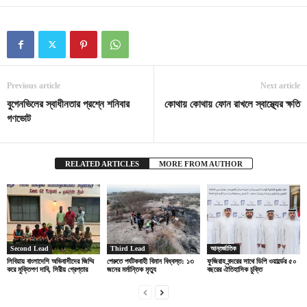
Previous article
Next article
বুগেনভিলের স্বাধীনতার প্রশ্নে শনিবার
কোথায় কোথায় ফোন রাখলে স্বাস্থ্যের ক্ষতি
গণভোট
RELATED ARTICLES
MORE FROM AUTHOR
Second Lead
Third Lead
আন্তর্জাতিক
লিবিয়ায় বাংলাদেশি অভিবাসীদের জিম্মি
পেরুতে পর্যটকবাহী বিমান বিধ্বস্ত: ১৩
ফুজিরাহ বন্দরের সাথে ডিপি ওয়ার্ল্ডের ৫০
করে মুক্তিপণ দাবি, সিরীয় গ্রেপ্তার
জনের মর্মান্তিক মৃত্যু
বছরের ঐতিহাসিক চুক্তি