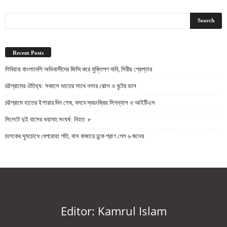
Recent Posts
লিবিয়ায় বাংলাদেশি অভিবাসীদের জিম্মি করে মুক্তিপণ দাবি, সিরীয় গ্রেপ্তার
চট্টগ্রামের ঐতিহ্য: সকালে ভাতের সাথে নলার ঝোল ও বুটের ডাল
চট্টগ্রামে হাতের ইশারার দিন শেষ, বসবে স্বয়ংক্রিয় সিগন্যাল ও আইটিএস
সিলেটে দুই বাসের ভয়াবহ সংঘর্ষ: নিহত ৮
চালকের ঘুমচোখে বেপরোয়া গতি, বাস বাজারে ঢুকে প্রাণ গেল ৬ জনের
Editor: Kamrul Islam