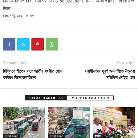
বিভিন্ন ক্যাটাগরির স্টল ২৪৩টি। এবছর মোট ২১টি দেশের বিভিন্ন ব্যবসা প্রতিষ্ঠান মেলায় অংশ
নিচ্ছে।
বিজনেসটুডে২ে৪ ডেস্ক
Previous article
Next article
দিল্লিতে শীতের রাতে জাতীয় সংগীত গেয়ে
স্বাধীনতার সূবর্ণ জয়ন্তীতে উত্তরা
বর্ষবরণ বিক্ষোভকারীদের
-মতিঝিল মেট্রো রেল
RELATED ARTICLES
MORE FROM AUTHOR
First Lead
First Lead
জাতীয়