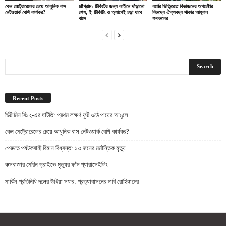
কেন মেট্রোরেলের চেয়ে আধুনিক বাস
চট্টগ্রাম: টিকিটের জন্য লাইনে দাঁড়ানো
ধর্মের ভিত্তিতে বিভাজনের অপচেষ্টার
নেটওয়ার্ক বেশি কার্যকর?
শেষ, ই-টিকিটিং ও অ্যাপেই চড়া যাবে
বিরুদ্ধে ঐক্যবদ্ধ থাকার আহ্বান
বাসে
ফখরুলের
Recent Posts
ভিটামিন বি১২-এর ঘাটতি: প্রথম লক্ষণ ফুট ওঠে পায়ের আঙুলে
কেন মেট্রোরেলের চেয়ে আধুনিক বাস নেটওয়ার্ক বেশি কার্যকর?
পেরুতে পর্যটকবাহী বিমান বিধ্বস্ত: ১৩ জনের মর্মান্তিক মৃত্যু
কক্সবাজার মেরিন ড্রাইভে মৃত্যুর ফাঁদ প্যারাসেইলিং
মার্কিন প্রতিনিধি দলের উখিয়া সফর: প্রত্যাবাসনের দাবি রোহিঙ্গাদের