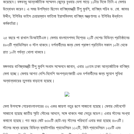
করেছেন। বঙ্গবন্ধু আন্তর্জাতিক সম্মেলন কেন্দ্রে বুধবার বেলা সাড়ে ১১টার দিকে তিনি এ মেলার
উদ্বোধন করেন। এ সময় উপস্থিত ছিলেন বাণিজ্যমন্ত্রী টিপু মুনশি, বাণিজ্য সচিব ড. মো. জাফর
উদ্দীন, ইপিবির ভাইস চেয়ারম্যান ফাতিমা ইয়াসমিনসহ বাণিজ্য মন্ত্রণালয় ও ইপিবির ঊর্ধ্বতন
কর্মকর্তারা।
২৫ বছরে পা রাখাল ডিআইটিএফ। মেলায় বাংলাদেশসহ বিশ্বের ২১টি দেশের বিভিন্ন প্রতিষ্ঠানের
৪৮৩টি প্যাভিলিয়ন ও স্টল থাকবে। দর্শনার্থীদের জন্য মেলা প্রাঙ্গণ প্রতিদিন সকাল ১০টা থেকে
রাত ১০টা পর্যন্ত খোলা থাকবে।
মঙ্গলবার বাণিজ্যমন্ত্রী টিপু মুনশি সংবাদ সম্মেলনে জানান, এবার ২৫তম ঢাকা আন্তর্জাতিক বাণিজ্য
মেলা হচ্ছে। মেলায় আগত দেশি-বিদেশি অংশগ্রহণকারী এবং দর্শনার্থীদের জন্য সুযোগ সুবিধা
অন্যান্যবারের তুলনায় বাড়ানো হয়েছে।
মেলা উপলক্ষে শেরেবাংলানগরের ৩২ একর জায়গা নতুর রূপে সাজানো হয়েছে। মেলার মেইনগেট
সাজানো হয়েছে জাতীয় স্মৃতি সৌধের আদলে, সঙ্গে থাকবে পদ্মা সেতুর মডেল। এবার স্টলের সংখ্যা
কমানো হয়েছে। গত বছর মোট ৬৩০টি ছোট-বড় স্টলের পরিবর্তে এবার করা হয়েছে ৪৮৩টি।
স্টলের মধ্যে রয়েছে বিভিন্ন ক্যাটাগরির প্যাভেলিয়ন ১১২টি, মিনি প্যাভেলিয়ন ১২৮টি এবং