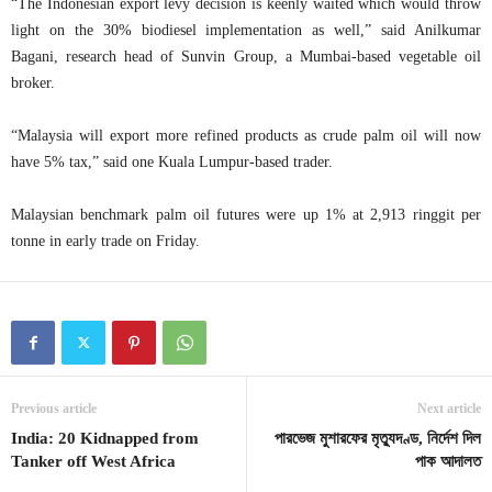
“The Indonesian export levy decision is keenly waited which would throw
light on the 30% biodiesel implementation as well,” said Anilkumar
Bagani, research head of Sunvin Group, a Mumbai-based vegetable oil
broker.
“Malaysia will export more refined products as crude palm oil will now
have 5% tax,” said one Kuala Lumpur-based trader.
Malaysian benchmark palm oil futures were up 1% at 2,913 ringgit per
tonne in early trade on Friday.
Previous article
Next article
India: 20 Kidnapped from
পারভেজ মুশারফের মৃত্যুদণ্ড, নির্দেশ দিল
Tanker off West Africa
পাক আদালত