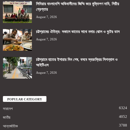
লিবিয়ায় বাংলাদেশি অভিবাসীদের জিম্মি করে মুক্তিপণ দাবি, সিরীয়
গ্রেপ্তার
August 7, 2026
চট্টগ্রামের ঐতিহ্য: সকালে ভাতের সাথে নলার ঝোল ও বুটের ডাল
August 7, 2026
চট্টগ্রামে হাতের ইশারার দিন শেষ, বসবে স্বয়ংক্রিয় সিগন্যাল ও
আইটিএস
August 7, 2026
POPULAR CATEGORY
6324
সারাদেশ
4052
জাতীয়
3788
আন্তর্জাতিক