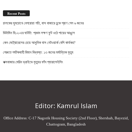
Recent Posts
চালকের ঘুমচোখে বেপরোয়া গতি, বাস বাজারে ঢুকে প্রাণ গেল ৬ জনের
ভিটামিন বি১২-এর ঘাটতি: প্রথম লক্ষণ ফুট ওঠে পায়ের আঙুলে
কেন মেট্রোরেলের চেয়ে আধুনিক বাস নেটওয়ার্ক বেশি কার্যকর?
পেরুতে পর্যটকবাহী বিমান বিধ্বস্ত: ১৩ জনের মর্মান্তিক মৃত্যু
কক্সবাজার মেরিন ড্রাইভে মৃত্যুর ফাঁদ প্যারাসেইলিং
Editor: Kamrul Islam
Office Address: C-17 Nagorik Housing Society (2nd Floor), Shershah, Bayezid,
Chattogram, Bangladesh