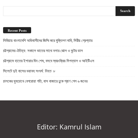
Recent Posts
লিবিয়ায় বাংলাদেশি অভিবাসীদের জিম্মি করে মুক্তিপণ দাবি, সিরীয় গ্রেপ্তার
চট্টগ্রামের ঐতিহ্য: সকালে ভাতের সাথে নলার ঝোল ও বুটের ডাল
চট্টগ্রামে হাতের ইশারার দিন শেষ, বসবে স্বয়ংক্রিয় সিগন্যাল ও আইটিএস
সিলেটে দুই বাসের ভয়াবহ সংঘর্ষ: নিহত ৮
চালকের ঘুমচোখে বেপরোয়া গতি, বাস বাজারে ঢুকে প্রাণ গেল ৬ জনের
Editor: Kamrul Islam