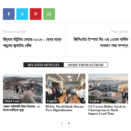
Previous article
Next article
রিহ্যাব উইন্টার ফেয়ার-২০১৯ : ধ্যের মধ্যে
জিপিএইচ ইস্পাত লিঃ এর ১৩তম বার্ষিক
পছন্দের ফ্ল্যাটের খোঁজ
সাধারণ সভা সম্পন্ন
RELATED ARTICLES
MORE FROM AUTHOR
Third Lead
English
English
পেরুতে পর্যটকবাহী বিমান বিধ্বস্ত: ১৩
BSAA, World Bank Discuss
US Cotton Buffer Stock in
জনের মর্মান্তিক মৃত্যু
Port Digitalization
Chattogram to Slash
Import Lead Time