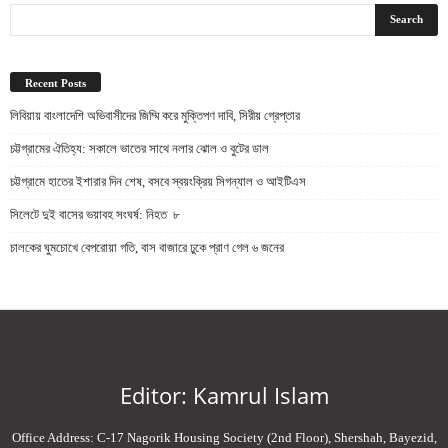
Recent Posts
লিবিয়ায় বাংলাদেশি অভিবাসীদের জিম্মি করে মুক্তিপণ দাবি, সিরীয় গ্রেপ্তার
চট্টগ্রামের ঐতিহ্য: সকালে ভাতের সাথে নলার ঝোল ও বুটের ডাল
চট্টগ্রামে হাতের ইশারার দিন শেষ, বসবে স্বয়ংক্রিয় সিগন্যাল ও আইটিএস
সিলেটে দুই বাসের ভয়াবহ সংঘর্ষ: নিহত ৮
চালকের ঘুমচোখে বেপরোয়া গতি, বাস বাজারে ঢুকে প্রাণ গেল ৬ জনের
Editor: Kamrul Islam
Office Address: C-17 Nagorik Housing Society (2nd Floor), Shershah, Bayezid,