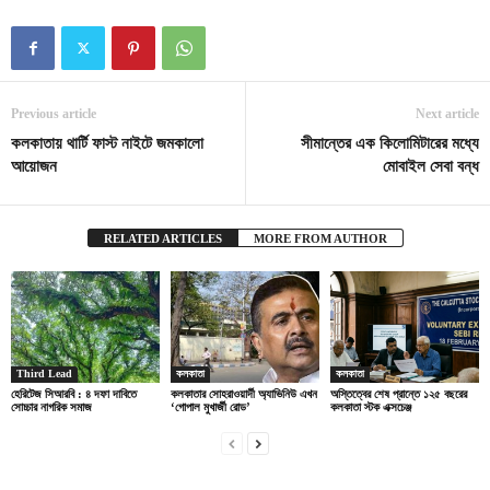
Previous article
Next article
কলকাতায় থার্টি ফাস্ট নাইটে জমকালো
সীমান্তের এক কিলোমিটারের মধ্যে
আয়োজন
মোবাইল সেবা বন্ধ
RELATED ARTICLES
MORE FROM AUTHOR
Third Lead
কলকাতা
কলকাতা
হেরিটেজ সিআরবি : ৪ দফা দাবিতে
কলকাতার সোহরাওয়ার্দী অ্যাভিনিউ এখন
অস্তিত্বের শেষ প্রান্তে ১২৫ বছরের
সোচ্চার নাগরিক সমাজ
‘গোপাল মুখার্জী রোড’
কলকাতা স্টক এক্সচেঞ্জ