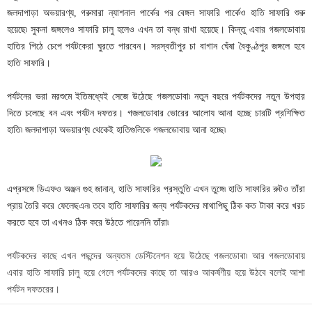
জলদাপাড়া অভয়ারণ্য, গরুমারা ন্যাশনাল পার্কের পর বেঙ্গল সাফারি পার্কেও হাতি সাফারি শুরু
হয়েছে৷ সুকনা জঙ্গলেও সাফারি চালু হলেও এখন তা বন্ধ রাখা হয়েছে। কিন্তু এবার গজলডোবায়
হাতির পিঠে চেপে পর্যটকেরা ঘুরতে পারবেন। সরস্বতীপুর চা বাগান ঘেঁষা বৈকুণ্ঠপুর জঙ্গলে হবে
হাতি সাফারি।
পর্যটনের ভরা মরশুমে ইতিমধ্যেই সেজে উঠেছে গজলডোবা৷ নতুন বছরে পর্যটকদের নতুন উপহার
দিতে চলেছে বন এবং পর্যটন দফতর। গজলডোবার ভোরের আলোয আনা হচ্ছে চারটি প্রশিক্ষিত
হাতি৷ জলদাপাড়া অভয়ারণ্য থেকেই হাতিগুলিকে গজলডোবায় আনা হচ্ছে৷
এপ্রসঙ্গে ডিএফও অঞ্জন গুহ জানান, হাতি সাফারির প্রস্তুতি এখন তুঙ্গে৷ হাতি সাফারির রুটও তাঁরা
প্রায় তৈরি করে ফেলেছএন৷ তবে হাতি সাফারির জন্য পর্যটকদের মাথাপিছু ঠিক কত টাকা করে খরচ
করতে হবে তা এখনও ঠিক করে উঠতে পারেননি তাঁরা৷
পর্যটকদের কাছে এখন পছন্দের অন্যতম ডেস্টিনেশন হয়ে উঠেছে গজলডোবা৷ আর গজলডোবায়
এবার হাতি সাফারি চালু হয়ে গেলে পর্যটকদের কাছে তা আরও আকর্ষণীয় হয়ে উঠবে বলেই আশা
পর্যটন দফতরের।