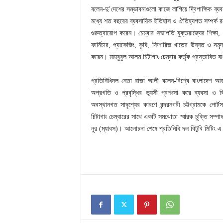
বলেন-দু’দেশের সম্ভাবনাগুলো কাজে লাগিয়ে দ্বিপাক্ষিক ব্
মধ্যে শত বছরের ব্যবসায়িক ইতিহাস ও ঐতিহ্যগত সম্পর্ক র
গুরুত্বারোপ করেন। চেম্বার সভাপতি যুক্তরাজ্যের শিক্ষা, জ
ফার্নিচার, প্যাকেজিং, কৃষি, ফিশারিজ খাতের উন্নত ও সম
করেন। মাহবুবুল আলম চিটাগাং চেম্বার কর্তৃক প্রস্তাবিত বা
প্রতিনিধিদল নেতা রাজা আলী বলেন-বিশ্বে বাংলাদেশ আজ দ
অগ্রগতি ও প্রবৃদ্ধির ভূয়সী প্রশংসা করে ব্যবসা ও 
অবস্থানগত সাদৃশ্যের কারণে বন্দরনগরী চট্টগ্রামকে পোর্
চিটাগাং চেম্বারের সাথে একটি সমঝোতা স্মারক চুক্তি সম্প
নুর (ম্যাবস)। আলোচনা শেষে প্রতিনিধি দল বিটুবি মিটিং এ অং