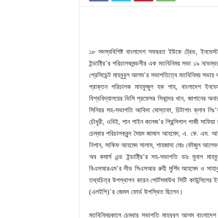
১৮ সদস্যবিশিষ্ট বাংলাদেশ সফররত ইউকে ট্রেড, ইনভেস্টমে
ইন্ডাষ্ট্রি’র পরিচালকমন্ডলীর এক মতবিনিময় সভা ১৯ নভেম্বর সক
প্রেসিডেন্ট মাহবুবুল আলম’র সভাপতিত্বে মতবিনিময় সভায় 
প্রাক্তন পরিচালক মাহফুজুল হক শাহ, বাংলাদেশ ইনভেস্ট
বিশ্ববিদ্যালয়ের ভিসি প্রফেসর সিকান্দর খান, জাপানের অনারা
সিনিয়র সহ-সভাপতি আবিদা মোস্তফা, চিটাগাং ক্লাব লিঃ
চৌধুরী, ওবিই, শান শাইন কলেজ’র প্রিন্সিপাল গাজী সাফিয়া
চেম্বার পরিচালকবৃন্দ সৈয়দ জামাল আহমেদ, এ. কে. এম. আ
নিশান, সাকিফ আহমেদ সালাম, শাহজাদা মোঃ ফৌজুল আলেফ খ
অব কমার্স এন্ড ইন্ডাষ্ট্রি’র সহ-সভাপতি ডাঃ মুনাল মা
বিএসআরএম’র লীড সিএসআর রুহী মুর্শিদ আহমেদ ও সাহাবুদ
তথ্যচিত্র উপস্থাপন করেন পোর্টসমাউথ সিটি কাউন্সিলের ইক
(এলইপি)’র জেমস ফোর্ড উপস্থিত ছিলেন।
মতবিনিময়কালে চেম্বার সভাপতি মাহবুবুল আলম বাংলাদেশ 