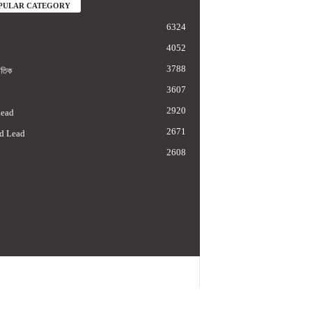
PULAR CATEGORY
6324
4052
3788
াতিক
3607
2920
Lead
2671
d Lead
2608