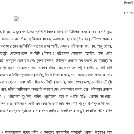
সিলেটে 
চালকের 
ন্ট এন্ড এডুকেশন মিশন প্রতিনিধিদলের সাথে দি চিটাগাং চেম্বার অব কমার্স এন্ড
ালে ওয়ার্ল্ড ট্রেড সেন্টারস্থ বঙ্গবন্ধু কনফারেন্স হলে অনুষ্ঠিত হয়। চিটাগাং চেম্বার
বক্তব্য রাখেন প্রতিনিধি দলনেতা রাজা আলী, চেম্বার পরিচালক এস. এম. আবু তৈয়ব,
মেন্ট ডেভেলাপমেন্ট অথরিটি (বিডা)’র পরিচালক মোহাম্মদ ইয়াছিন, ইস্ট ডেল্টা
রী কনস্যুল জেনারেল মোঃ নুরুল ইসলাম, উইম্যান চেম্বার অব কমার্স এন্ড ইন্ডাষ্ট্রি’র
’র প্রাক্তন চেয়ারম্যান মিয়া আবদুর রহিম, জেএফ (বাংলাদেশ)’র সিইও এ.কিউ.আই
 রহমান ও লিটল জুয়েলস স্কুল প্রিন্সিপাল দিলরুবা আহমেদ। অন্যান্যদের মধ্যে এ সময়
ক্তার হোসেন, মোঃ অহীদ সিরাজ চৌধুরী (স্বপন), অঞ্জন শেখর দাশ, বেনাজির চৌধুরী
ান, দক্ষিণ আফ্রিকার অনারারী কনসাল মোঃ সোলায়মান আলম শেঠ, উইম্যান চেম্বার
হবুব ও পরিচালক লুৎমিলা ফরিদ, প্রান্তিক গ্রুপের এমডি ইঞ্জি. গোলাম সরওয়ার,
্দিন রাজ, উইলিয়াম কেরী একাডেমী’র ডাইরেক্টর পল বেটি প্রমূখ উপস্থিত ছিলেন।
নোমিক গ্রোথ ম্যানেজার মার্ক পেমব্লেটন ও সলেন্ট লোকাল এন্টারপ্রাইজ পার্টনারশীপ
ও যুক্তরাজ্যের মধ্যে গভীর ও চমৎকার ব্যবসায়িক সম্পর্কের প্রসংগ উল্লেখ করে