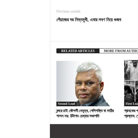
Previous article
পেঁয়াজের দর নিম্নমুখী, এবার লবণ নিয়ে গুজব
RELATED ARTICLES
MORE FROM AUTH
Second Lead
First Lea
বন্দরে চাই কৌশলী নেতৃত্ব, পেশিশক্তি বা লাঠির
গ্রাহকের 
শাসন নয়: চিটাগাং চেম্বার সভাপতি
প্রস্তাব: