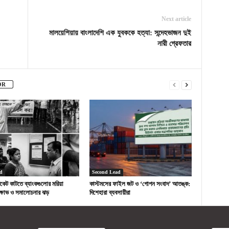
Next article
মালয়েশিয়ায় বাংলাদেশি এক যুবককে হত্যা: সন্দেহভাজন দুই
নারী গ্রেফতার
OR
d
Second Lead
পকেট কাটতে ব্যাংকগুলোর মরিয়া
কাস্টমসের ফাইল জট ও ‘গোপন সংবাদ’ আতঙ্ক:
 ক্ষোভ ও সমালোচনার ঝড়
দিশেহারা ব্যবসায়ীরা