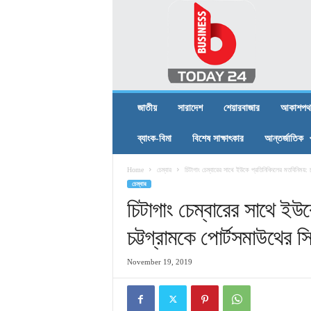
B
U
S
I
N
E
S
জাতীয়
সারাদেশ
শেয়ারবাজার
আকাশপথ
S
T
ব্যাংক-বিমা
বিশেষ সাক্ষাৎকার
আন্তর্জাতিক
O
D
Home
চেম্বার
চিটাগাং চেম্বারের সাথে ইউকে প্রতিনিধিদলের মতবিনিময়: চ
A
চেম্বার
Y
2
চিটাগাং চেম্বারের সাথে ইউ
4
চট্টগ্রামকে পোর্টসমাউথের স
November 19, 2019