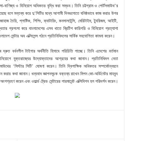
যবসা-বাণিজ্য ও বিনিয়োগ অধিকতর বৃদ্ধি করা সম্ভব। তিনি চট্টগ্রাম ও পোর্টসমাউথ’র
য়েছে বলে মন্তব্য করে দু’সিটির মধ্যে আগামী দিনগুলোতে ঘনিষ্ঠভাবে কাজ করার উপর
াহাজ তৈরি, প্লাষ্টিক, শিপিং, ক্যাটারিং, কনসালটেন্সি, মেরিটাইম, ট্যুরিজম, আইটি,
ৃদ্ধতার প্রশংসা করে বাংলাদেশের এসব খাতে ব্রিটিশ কারিগরি ও বিনিয়োগ প্রত্যাশা
ংলাদেশ সেন্টার অব এক্সিলেন্স গঠনে প্রতিনিধিদলের সার্বিক সহযোগিতা কামনা করেন।
্রুত বর্ধনশীল টাইগার অর্থনীতি হিসাবে পরিচিতি পাচ্ছে। তিনি এদেশের বর্তমান
বিনিয়োগে যুক্তরাজ্যের উদ্যোক্তাদের আগ্রহের কথা জানান। প্রতিনিধিদল নেতা
টসমাউথের ‘সিস্টার সিটি’ ঘোষণা করেন। তিনি দ্বিপাক্ষিক অধিকতর সম্পর্কোন্নয়নে
াদন করার কথা জানান। ধন্যবাদ জ্ঞাপনসূচক বক্তব্য রাখেন মিশন কো-অর্ডিনেটর মাহবুব
শগ্রহণ করেন এবং ওয়ার্ল্ড ট্রেড সেন্টারের পারমানেন্ট এক্সিবিশন হল পরিদর্শন করেন।