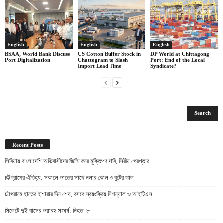
English
English
English
BSAA, World Bank Discuss
US Cotton Buffer Stock in
DP World at Chittagong
Port Digitalization
Chattogram to Slash
Port: End of the Local
Import Lead Time
Syndicate?
Recent Posts
লিবিয়ায় বাংলাদেশি অভিবাসীদের জিম্মি করে মুক্তিপণ দাবি, সিরীয় গ্রেপ্তার
চট্টগ্রামের ঐতিহ্য: সকালে ভাতের সাথে নলার ঝোল ও বুটের ডাল
চট্টগ্রামে হাতের ইশারার দিন শেষ, বসবে স্বয়ংক্রিয় সিগন্যাল ও আইটিএস
সিলেটে দুই বাসের ভয়াবহ সংঘর্ষ: নিহত ৮