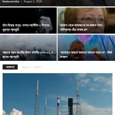
-
businesstoday
August 2, 2026
চাঁদে ফিরছে মানুষ: নাসার আর্টেমিস ৩ মিশনের
আকাশ থেকে আমাজনের ঘন জঙ্গলে পতন:
চূড়ান্ত প্রস্তুতি
অবিশ্বাস্য বেঁচে থাকার গল্প
আছড়ে পড়ল ভারতীয় বিমান বাহিনীর এএন-৩২, ৫
‘জামায়াত কখনো ক্ষমতায় আসতে পারবে না’: মির্জা
জনের প্রাণহানি
ফখরুল
আকাশপথ
Home
আকাশপথ