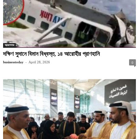
আকাশপথ
দক্ষিণ সুদানে বিমান বিধ্বস্ত, ১৪ আরোহীর প্রাণহানি
-
businesstoday
April 28, 2026
0