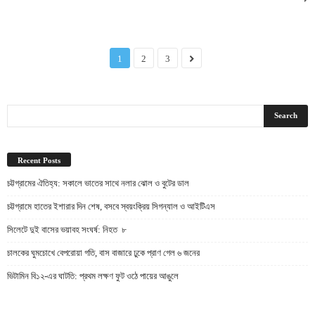
1
2
3
Recent Posts
চট্টগ্রামের ঐতিহ্য: সকালে ভাতের সাথে নলার ঝোল ও বুটের ডাল
চট্টগ্রামে হাতের ইশারার দিন শেষ, বসবে স্বয়ংক্রিয় সিগন্যাল ও আইটিএস
সিলেটে দুই বাসের ভয়াবহ সংঘর্ষ: নিহত ৮
চালকের ঘুমচোখে বেপরোয়া গতি, বাস বাজারে ঢুকে প্রাণ গেল ৬ জনের
ভিটামিন বি১২-এর ঘাটতি: প্রথম লক্ষণ ফুট ওঠে পায়ের আঙুলে